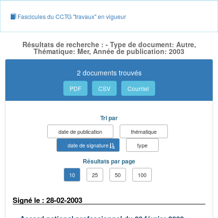
Fascicules du CCTG "travaux" en vigueur
Résultats de recherche : - Type de document: Autre,
Thématique: Mer, Année de publication: 2003
2 documents trouvés
PDF
CSV
Courriel
Tri par
date de publication
thématique
date de signature
type
Résultats par page
10
25
50
100
Signé le : 28-02-2003