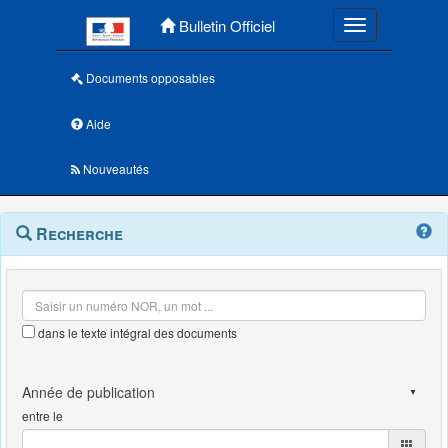
Menu principal
Bulletin Officiel
Toggle navigatio
Documents opposables
Aide
Nouveautés
Navigation
Menu
Recherche
contextuel
et
outils
annexes
dans le texte intégral des documents
entre le