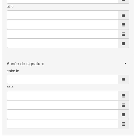
et le
entre le
et le