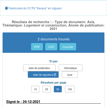
Fascicules du CCTG "travaux" en vigueur
Résultats de recherche : - Type de document: Avis,
Thématique: Logement et construction, Année de publication:
2021
2 documents trouvés
PDF
CSV
Courriel
Tri par
date de publication
thématique
date de signature
type
Résultats par page
10
25
50
100
Signé le : 24-12-2021