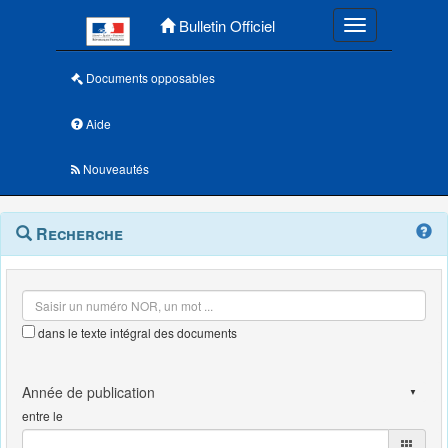
Menu principal
Bulletin Officiel
Toggle navigatio
Documents opposables
Aide
Nouveautés
Navigation
Menu
Recherche
contextuel
et
outils
annexes
dans le texte intégral des documents
entre le