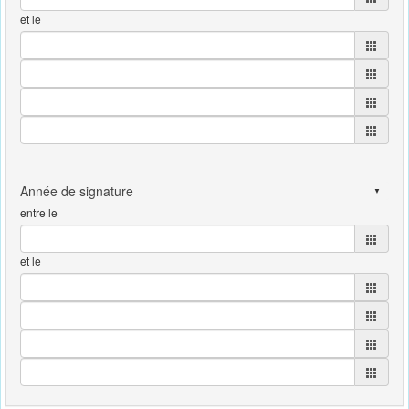
et le
entre le
et le