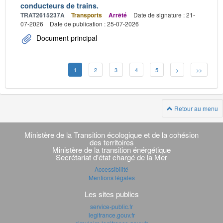
conducteurs de trains.
TRAT2615237A
Transports
Arrêté
Date de signature : 21-
07-2026
Date de publication : 25-07-2026
Document principal
1
2
3
4
5
>
>>
Retour au menu
Navigation
transverse
Ministère de la Transition écologique et de la cohésion
des territoires
Ministère de la transition énérgétique
Secrétariat d'état chargé de la Mer
Accessibilité
Mentions légales
Les sites publics
service-public.fr
legifrance.gouv.fr