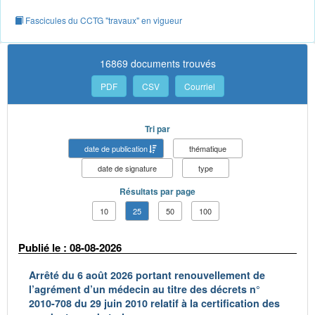
Fascicules du CCTG "travaux" en vigueur
16869 documents trouvés
PDF
CSV
Courriel
Tri par
date de publication
thématique
date de signature
type
Résultats par page
10
25
50
100
Publié le : 08-08-2026
Arrêté du 6 août 2026 portant renouvellement de
l’agrément d’un médecin au titre des décrets n°
2010-708 du 29 juin 2010 relatif à la certification des