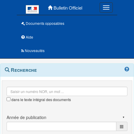
Menu principal
Bulletin Officiel
Toggle navigatio
Documents opposables
Aide
Nouveautés
Navigation
Menu
Recherche
contextuel
et
outils
annexes
dans le texte intégral des documents