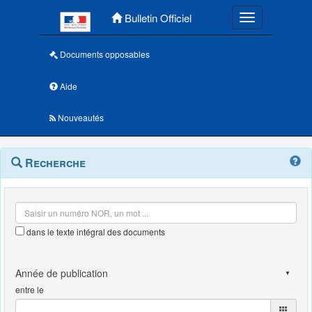
Menu principal
Bulletin Officiel
Toggle navigatio
Documents opposables
Aide
Nouveautés
Navigation
Menu
Recherche
contextuel
et
outils
annexes
dans le texte intégral des documents
entre le