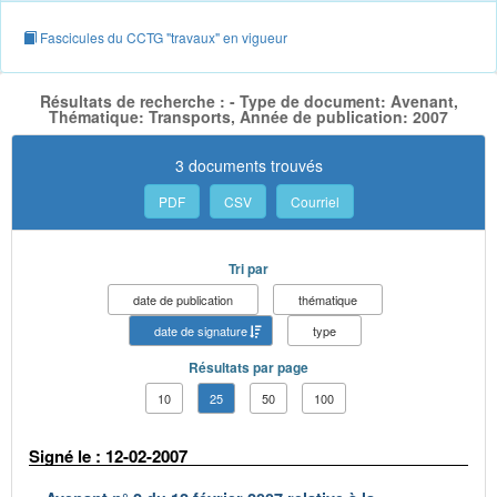
Fascicules du CCTG "travaux" en vigueur
Résultats de recherche : - Type de document: Avenant,
Thématique: Transports, Année de publication: 2007
3 documents trouvés
PDF
CSV
Courriel
Tri par
date de publication
thématique
date de signature
type
Résultats par page
10
25
50
100
Signé le : 12-02-2007