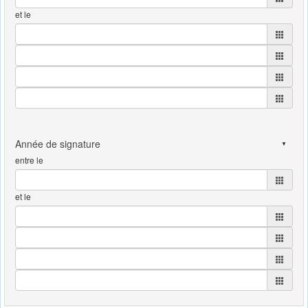
et le
entre le
et le