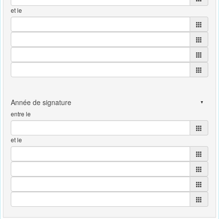
et le
entre le
et le