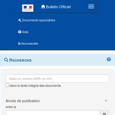
Menu principal
Bulletin Officiel
Toggle navigatio
Documents opposables
Aide
Nouveautés
Navigation
Menu
Recherche
contextuel
et
outils
annexes
dans le texte intégral des documents
entre le