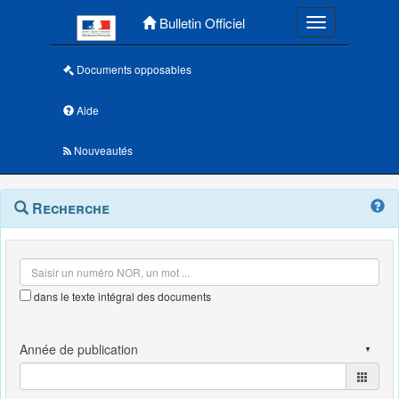
Menu principal
Bulletin Officiel
Toggle navigatio
Documents opposables
Aide
Nouveautés
Navigation
Menu
Recherche
contextuel
et
outils
annexes
dans le texte intégral des documents