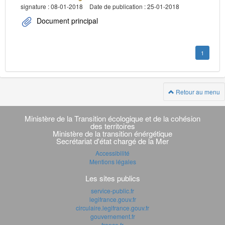
signature : 08-01-2018
Date de publication : 25-01-2018
Document principal
1
Retour au menu
Navigation
transverse
Ministère de la Transition écologique et de la cohésion
des territoires
Ministère de la transition énérgétique
Secrétariat d'état chargé de la Mer
Accessibilité
Mentions légales
Les sites publics
service-public.fr
legifrance.gouv.fr
circulaire.legifrance.gouv.fr
gouvernement.fr
france.fr