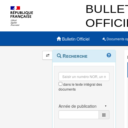
Menu principal
Bulletin Officiel
Documents o
Navigation
Menu
Recherche
contextuel
et
outils
annexes
dans le texte intégral des
documents