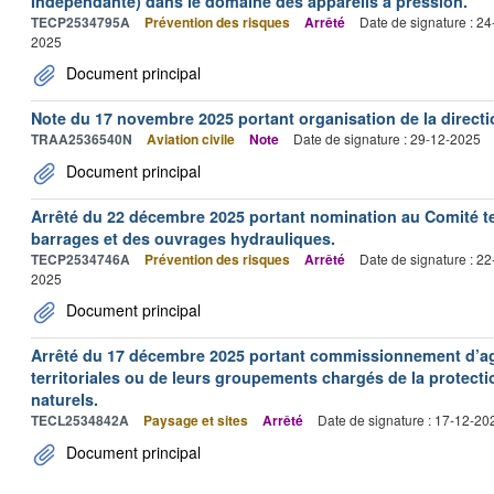
Indépendante) dans le domaine des appareils à pression.
TECP2534795A
Prévention des risques
Arrêté
Date de signature : 2
2025
Document principal
Note du 17 novembre 2025 portant organisation de la directi
TRAA2536540N
Aviation civile
Note
Date de signature : 29-12-2025
Document principal
Arrêté du 22 décembre 2025 portant nomination au Comité 
barrages et des ouvrages hydrauliques.
TECP2534746A
Prévention des risques
Arrêté
Date de signature : 2
2025
Document principal
Arrêté du 17 décembre 2025 portant commissionnement d’age
territoriales ou de leurs groupements chargés de la protect
naturels.
TECL2534842A
Paysage et sites
Arrêté
Date de signature : 17-12-20
Document principal