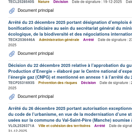
TECL2528540S
Nature
Décision
Date de signature : 19-12-2025
Dat
Document principal
Arrêté du 23 décembre 2025 portant désignation d’emplois éli
bonification indiciaire au sein du secrétariat général du minis
écologique, de la biodiversité et des négociations internation
TECK2536446A
Administration générale
Arrêté
Date de signature : 
2025
Document principal
Décision du 22 décembre 2025 relative à l’approbation du gu
Production d’Energie » élaboré par le Centre national d’expe
l’énergie gaz (CNPG) et mentionné en annexe 1 à l’arrêté du 2
TECP2531693S
Prévention des risques
Décision
Date de signature :
2025
Document principal
Arrêté du 26 décembre 2025 portant autorisation exceptionnelle
du code de l’urbanisme, en vue de la modernisation d’une st
usées sur la commune du Val-Saint-Père (Manche) soumise à la
VLOL2526371A
Ville et cohésion des territoires
Arrêté
Date de signa
31-12-2025