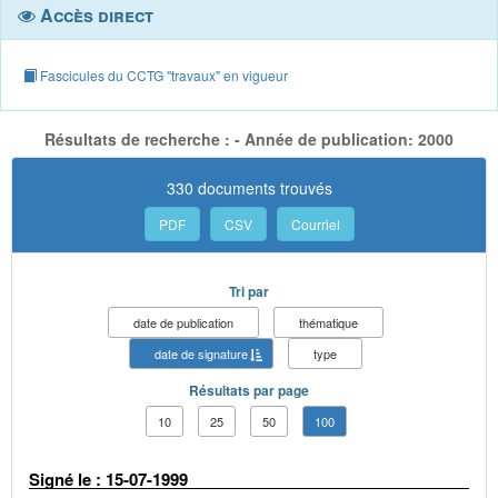
Accès direct
Fascicules du CCTG "travaux" en vigueur
Résultats de recherche : - Année de publication: 2000
330 documents trouvés
PDF
CSV
Courriel
Tri par
date de publication
thématique
date de signature
type
Résultats par page
10
25
50
100
Signé le : 15-07-1999