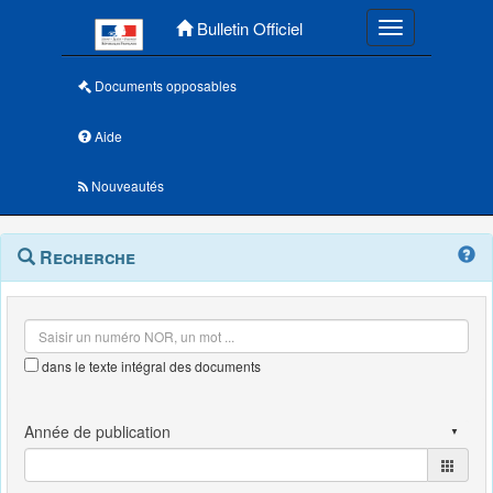
Menu principal
Bulletin Officiel
Toggle navigatio
Documents opposables
Aide
Nouveautés
Navigation
Menu
Recherche
contextuel
et
outils
annexes
dans le texte intégral des documents