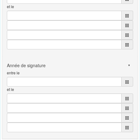
et le
entre le
et le