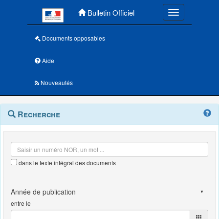
Menu principal
Bulletin Officiel
Toggle navigatio
Documents opposables
Aide
Nouveautés
Navigation
Menu
Recherche
contextuel
et
outils
annexes
dans le texte intégral des documents
entre le