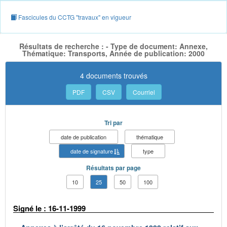
Fascicules du CCTG "travaux" en vigueur
Résultats de recherche : - Type de document: Annexe,
Thématique: Transports, Année de publication: 2000
4 documents trouvés
PDF
CSV
Courriel
Tri par
date de publication
thématique
date de signature
type
Résultats par page
10
25
50
100
Signé le : 16-11-1999