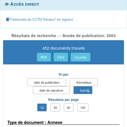
Accès direct
Fascicules du CCTG "travaux" en vigueur
Résultats de recherche : - Année de publication: 2003
452 documents trouvés
PDF
CSV
Courriel
Tri par
date de publication
thématique
date de signature
type
Résultats par page
10
25
50
100
Type de document : Annexe