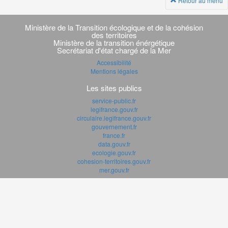
Retour au menu
Navigation
transverse
Ministère de la Transition écologique et de la cohésion
des territoires
Ministère de la transition énérgétique
Secrétariat d'état chargé de la Mer
Accessibilité
Mentions légales
Les sites publics
service-public.fr
legifrance.gouv.fr
circulaire.legifrance.gouv.fr
gouvernement.fr
france.fr
data.gouv.fr
ecologie.gouv.fr
cohesion-territoires.gouv.fr
mer.gouv.fr