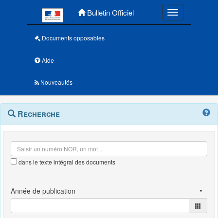
Menu principal
Bulletin Officiel
Toggle navigatio
Documents opposables
Aide
Nouveautés
Navigation
Menu
Recherche
contextuel
et
outils
annexes
dans le texte intégral des documents