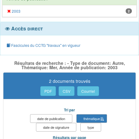
2003
2
Accès direct
Fascicules du CCTG "travaux" en vigueur
Résultats de recherche : - Type de document: Autre,
Thématique: Mer, Année de publication: 2003
2 documents trouvés
PDF
CSV
Courriel
Tri par
date de publication
thématique
date de signature
type
Résultats par page