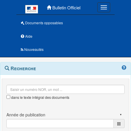
Menu principal
Bulletin Officiel
Toggle navigatio
Documents opposables
Aide
Nouveautés
Navigation
Menu
Recherche
contextuel
et
outils
annexes
dans le texte intégral des documents