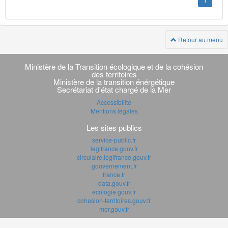
1
Retour au menu
Navigation
transverse
Ministère de la Transition écologique et de la cohésion
des territoires
Ministère de la transition énérgétique
Secrétariat d'état chargé de la Mer
Accessibilité
Mentions légales
Les sites publics
service-public.fr
legifrance.gouv.fr
circulaire.legifrance.gouv.fr
gouvernement.fr
france.fr
data.gouv.fr
ecologie.gouv.fr
cohesion-territoires.gouv.fr
mer.gouv.fr