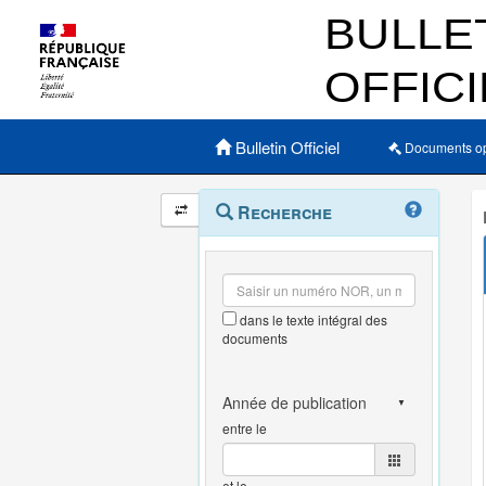
Menu principal
Bulletin Officiel
Documents o
Navigation
Menu
Recherche
contextuel
et
outils
annexes
dans le texte intégral des
documents
entre le
et le