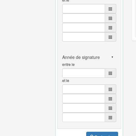
entre le
et le