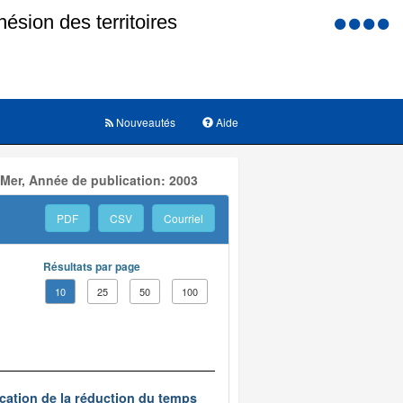
Menu
d'accessi
Nouveautés
Aide
 Mer, Année de publication: 2003
PDF
CSV
Courriel
Résultats par page
10
25
50
100
ication de la réduction du temps