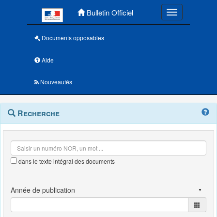
Menu principal
Bulletin Officiel
Toggle navigatio
Documents opposables
Aide
Nouveautés
Navigation
Menu
Recherche
contextuel
et
outils
annexes
dans le texte intégral des documents