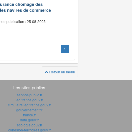
assurance chômage des
 des navires de commerce
 de publication : 25-08-2003
1
Retour au menu
Les sites publics
service-public.fr
legifrance.gouv.fr
circulaire.legifrance.gouv.fr
gouvernement.fr
france.fr
data.gouv.fr
ecologie.gouv.fr
cohesion-territoires.gouv.fr