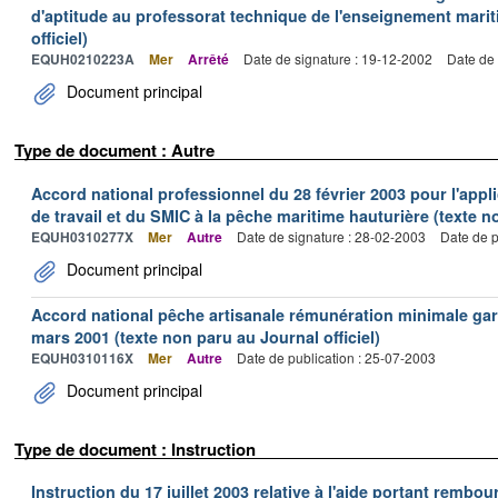
d'aptitude au professorat technique de l'enseignement marit
officiel)
EQUH0210223A
Mer
Arrêté
Date de signature : 19-12-2002
Date de 
Document principal
Type de document : Autre
Accord national professionnel du 28 février 2003 pour l'appl
de travail et du SMIC à la pêche maritime hauturière (texte no
EQUH0310277X
Mer
Autre
Date de signature : 28-02-2003
Date de p
Document principal
Accord national pêche artisanale rémunération minimale ga
mars 2001 (texte non paru au Journal officiel)
EQUH0310116X
Mer
Autre
Date de publication : 25-07-2003
Document principal
Type de document : Instruction
Instruction du 17 juillet 2003 relative à l'aide portant remb