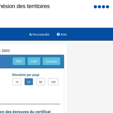
Menu
d'accessi
Nouveautés
Aide
: 2003
PDF
CSV
Courriel
Résultats par page
10
25
50
100
on des épreuves du certificat