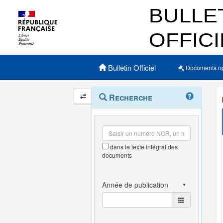
Menu principal
Bulletin Officiel
Documents o
Navigation
Menu
Recherche
contextuel
et
outils
annexes
dans le texte intégral des
documents