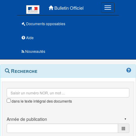
Menu principal
Bulletin Officiel
Toggle navigatio
Documents opposables
Aide
Nouveautés
Navigation
Menu
Recherche
contextuel
et
outils
annexes
dans le texte intégral des documents