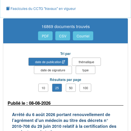
Fascicules du CCTG "travaux" en vigueur
16869 documents trouvés
PDF
CSV
Courriel
Tri par
date de publication
thématique
date de signature
type
Résultats par page
10
25
50
100
Publié le : 08-08-2026
Arrêté du 6 août 2026 portant renouvellement de
l’agrément d’un médecin au titre des décrets n°
2010-708 du 29 juin 2010 relatif à la certification des