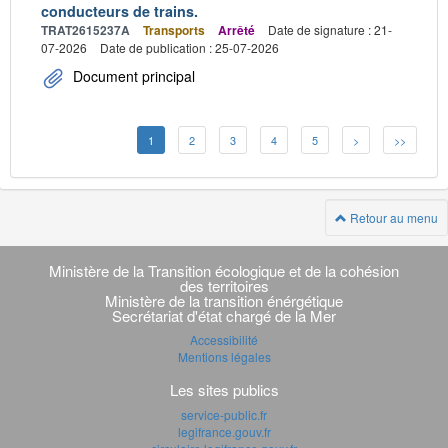
conducteurs de trains.
TRAT2615237A
Transports
Arrêté
Date de signature : 21-
07-2026
Date de publication : 25-07-2026
Document principal
1
2
3
4
5
>
>>
Retour au menu
Navigation
transverse
Ministère de la Transition écologique et de la cohésion
des territoires
Ministère de la transition énérgétique
Secrétariat d'état chargé de la Mer
Accessibilité
Mentions légales
Les sites publics
service-public.fr
legifrance.gouv.fr