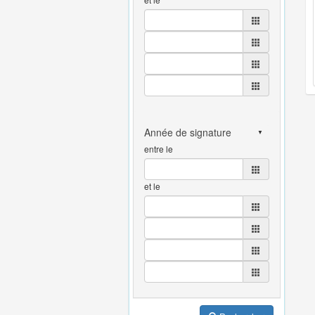
entre le
et le