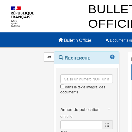
Menu principal
Bulletin Officiel
Documents o
Navigation
Menu
Recherche
contextuel
et
outils
annexes
dans le texte intégral des
documents
entre le
et le