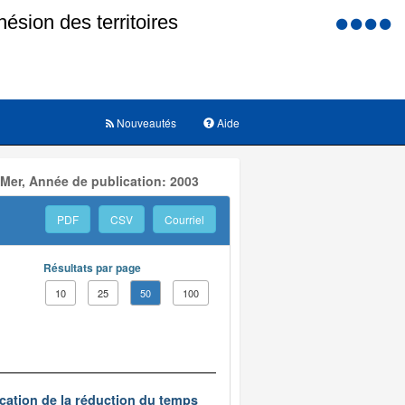
Menu
d'accessi
Nouveautés
Aide
 Mer, Année de publication: 2003
PDF
CSV
Courriel
Résultats par page
10
25
50
100
ication de la réduction du temps