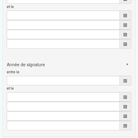
et le
entre le
et le