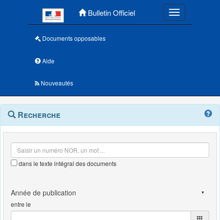
Menu principal
Bulletin Officiel
Toggle navigatio
Documents opposables
Aide
Nouveautés
Navigation
Menu
Recherche
contextuel
et
outils
annexes
dans le texte intégral des documents
entre le