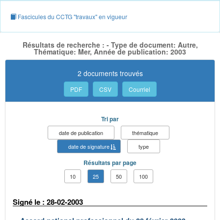
Fascicules du CCTG "travaux" en vigueur
Résultats de recherche : - Type de document: Autre,
Thématique: Mer, Année de publication: 2003
2 documents trouvés
PDF
CSV
Courriel
Tri par
date de publication
thématique
date de signature
type
Résultats par page
10
25
50
100
Signé le : 28-02-2003