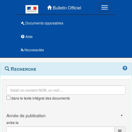
Menu principal
Bulletin Officiel
Toggle navigatio
Documents opposables
Aide
Nouveautés
Navigation
Menu
Recherche
contextuel
et
outils
annexes
dans le texte intégral des documents
entre le