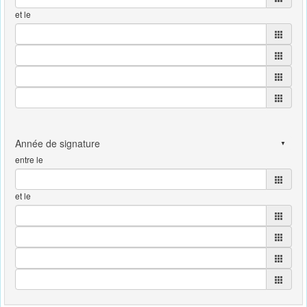
et le
entre le
et le