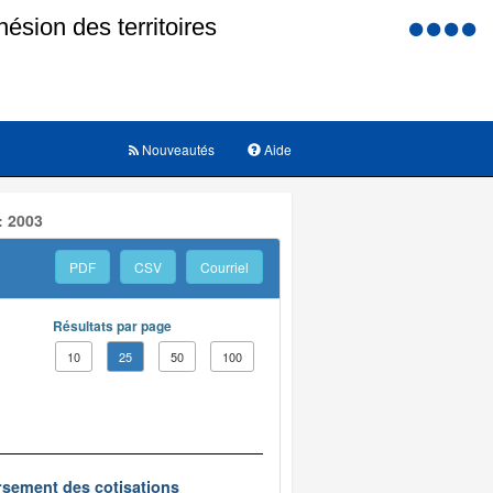
Menu
d'accessi
Nouveautés
Aide
: 2003
PDF
CSV
Courriel
Résultats par page
10
25
50
100
oursement des cotisations