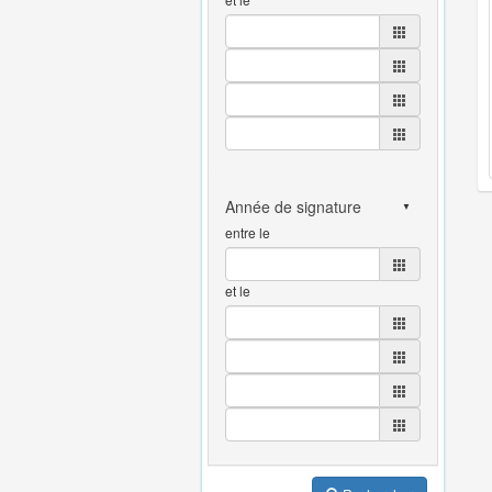
entre le
et le