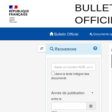
Menu principal
Bulletin Officiel
Documents o
Navigation
Menu
Recherche
contextuel
et
outils
annexes
dans le texte intégral des
documents
entre le
et le