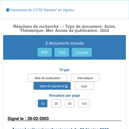
Fascicules du CCTG "travaux" en vigueur
Résultats de recherche : - Type de document: Autre,
Thématique: Mer, Année de publication: 2003
2 documents trouvés
PDF
CSV
Courriel
Tri par
date de publication
thématique
date de signature
type
Résultats par page
10
25
50
100
Signé le : 28-02-2003