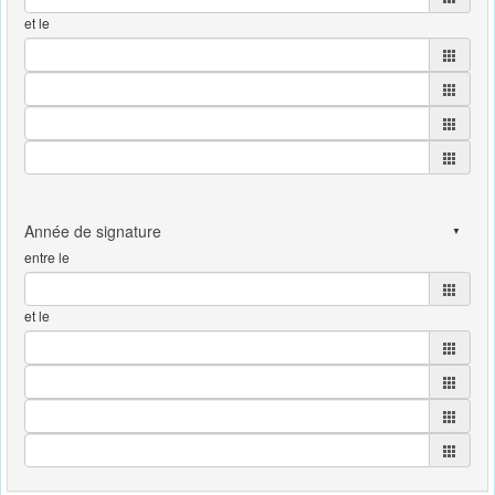
et le
entre le
et le