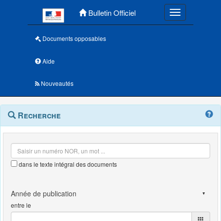
Menu principal
Bulletin Officiel
Toggle navigatio
Documents opposables
Aide
Nouveautés
Navigation
Menu
Recherche
contextuel
et
outils
annexes
dans le texte intégral des documents
entre le