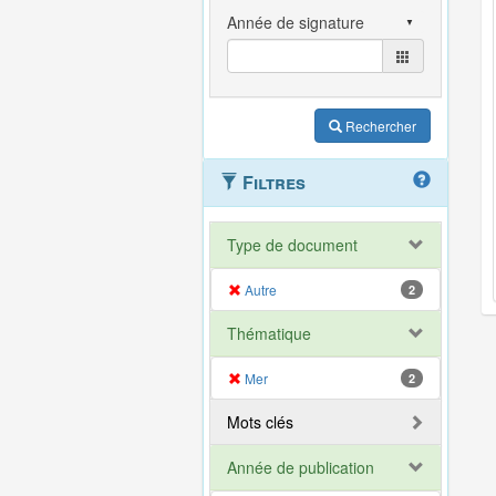
Rechercher
Filtres
Type de document
Autre
2
Thématique
Mer
2
Mots clés
Année de publication