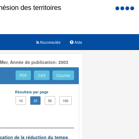
Menu
d'accessi
Nouveautés
Aide
 Mer, Année de publication: 2003
PDF
CSV
Courriel
Résultats par page
10
25
50
100
ication de la réduction du temps