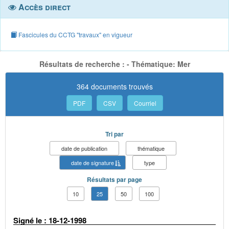
Accès direct
Fascicules du CCTG "travaux" en vigueur
Résultats de recherche : - Thématique: Mer
364 documents trouvés
PDF
CSV
Courriel
Tri par
date de publication
thématique
date de signature
type
Résultats par page
10
25
50
100
Signé le : 18-12-1998