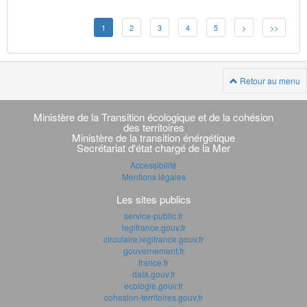
1
2
3
4
5
>
>>
Retour au menu
Navigation
transverse
Ministère de la Transition écologique et de la cohésion
des territoires
Ministère de la transition énérgétique
Secrétariat d'état chargé de la Mer
Accessibilité
Mentions légales
Les sites publics
service-public.fr
legifrance.gouv.fr
circulaire.legifrance.gouv.fr
gouvernement.fr
france.fr
data.gouv.fr
ecologie.gouv.fr
cohesion-territoires.gouv.fr