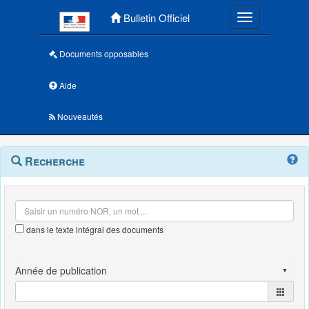
Menu principal
Bulletin Officiel
Toggle navigatio
Documents opposables
Aide
Nouveautés
Navigation
Menu
Recherche
contextuel
et
outils
annexes
dans le texte intégral des documents