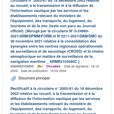
Circulaire n° 2003-81 du 18 décembre 2003 relative
au recueil, à la transmission et à la diffusion de
l'information nautique par les services et les
établissements relevant du ministère de
l'équipement, des transports, du logement, du
tourisme et de la mer (texte non paru au Journal
officiel). [Abrogé par la circulaire N° 0-24960-
2021/ARM/DPMM/FORM et N°2211-2021/DAM/SMC du
30 novembre 2021 relative à la consolidation des
synergies entre les centres régionaux opérationnels
de surveillance et de sauvetage (CROSS) et la chaîne
sémaphorique en matière de surveillance de la
navigation maritime _ ARMB2103080C ].
EQUH0310385C
Mer
Circulaire
Date de signature : 18-12-
2003
Date de publication : 10-02-2004
Document principal
Rectificatif à la circulaire n° 2003-81 du 18 décembre
2003 relative au recueil, à la transmission et à la
diffusion de l'information nautique par les services
et les établissements relevant du ministère de
l'équipement, des transports, du logement, du
tourisme et de la mer (texte non paru au Journal