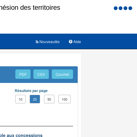
Menu
d'accessi
Nouveautés
Aide
PDF
CSV
Courriel
Résultats par page
10
25
50
100
ble aux concessions