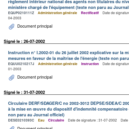
règlement intérieur national des agents non titulaires du niv
ministère chargé de l'équipement (texte non paru au Journal o
EQUP0210111Z
Administration générale
Rectificatif
Date de signatur
04-2003
Document principal
Signé le : 26-07-2002
Instruction n° I.2002-01 du 26 juillet 2002 explicative sur la
mesures en faveur de la maîtrise de l'énergie (texte non paru 
EQUU0210217J
Administration générale
Instruction
Date de signatur
01-2003
Document principal
Signé le : 31-07-2002
Circulaire DERF/SDAGER/C no 2002-3012 DEPSE/SDEA/C 2002-7
à la mise en œuvre du dispositif d'indemnité compensatoire 
non paru au Journal officiel)
DESE0210393C
Eau
Circulaire
Date de signature : 31-07-2002
Date 
Document principal