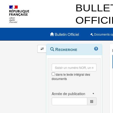
Menu principal
Bulletin Officiel
Documents o
Navigation
Menu
Recherche
contextuel
et
outils
annexes
dans le texte intégral des
documents