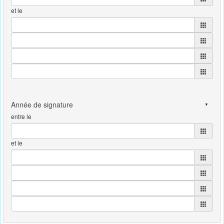
et le
entre le
et le