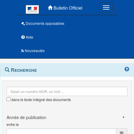
Menu principal
Bulletin Officiel
Toggle navigatio
Documents opposables
Aide
Nouveautés
Navigation
Menu
Recherche
contextuel
et
outils
annexes
dans le texte intégral des documents
entre le