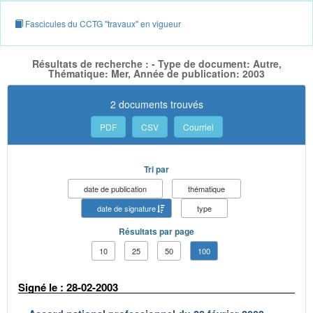
Fascicules du CCTG "travaux" en vigueur
Résultats de recherche : - Type de document: Autre,
Thématique: Mer, Année de publication: 2003
2 documents trouvés
PDF
CSV
Courriel
Tri par
date de publication
thématique
date de signature
type
Résultats par page
10
25
50
100
Signé le : 28-02-2003