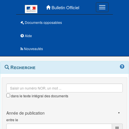
Menu principal
Bulletin Officiel
Toggle navigatio
Documents opposables
Aide
Nouveautés
Navigation
Menu
Recherche
contextuel
et
outils
annexes
dans le texte intégral des documents
entre le