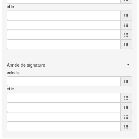
et le
entre le
et le