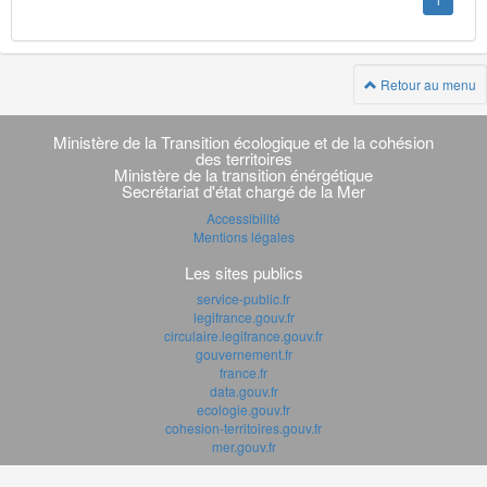
1
Retour au menu
Navigation
transverse
Ministère de la Transition écologique et de la cohésion
des territoires
Ministère de la transition énérgétique
Secrétariat d'état chargé de la Mer
Accessibilité
Mentions légales
Les sites publics
service-public.fr
legifrance.gouv.fr
circulaire.legifrance.gouv.fr
gouvernement.fr
france.fr
data.gouv.fr
ecologie.gouv.fr
cohesion-territoires.gouv.fr
mer.gouv.fr