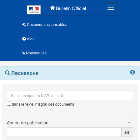
Menu principal
Bulletin Officiel
Toggle navigatio
Documents opposables
Aide
Nouveautés
Navigation
Menu
Recherche
contextuel
et
outils
annexes
dans le texte intégral des documents