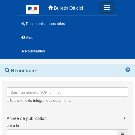
Menu principal
Bulletin Officiel
Toggle navigatio
Documents opposables
Aide
Nouveautés
Navigation
Menu
Recherche
contextuel
et
outils
annexes
dans le texte intégral des documents
entre le