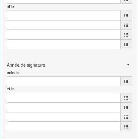
et le
entre le
et le