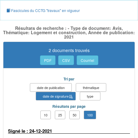
Fascicules du CCTG "travaux" en vigueur
Résultats de recherche : - Type de document: Avis,
Thématique: Logement et construction, Année de publication:
2021
2 documents trouvés
PDF
CSV
Courriel
Tri par
date de publication
thématique
date de signature
type
Résultats par page
10
25
50
100
Signé le : 24-12-2021