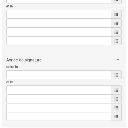
et le
entre le
et le