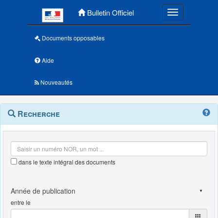
Menu principal
Bulletin Officiel
Toggle navigatio
Documents opposables
Aide
Nouveautés
Navigation
Menu
Recherche
contextuel
et
outils
annexes
dans le texte intégral des documents
entre le