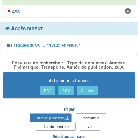
2000
4
Accès direct
Fascicules du CCTG "travaux" en vigueur
Résultats de recherche : - Type de document: Annexe,
Thématique: Transports, Année de publication: 2000
4 documents trouvés
PDF
CSV
Courriel
Tri par
date de publication
thématique
date de signature
type
Résultats par page