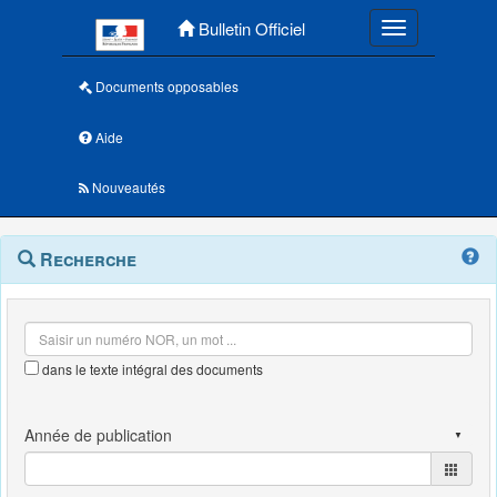
Menu principal
Bulletin Officiel
Toggle navigatio
Documents opposables
Aide
Nouveautés
Navigation
Menu
Recherche
contextuel
et
outils
annexes
dans le texte intégral des documents