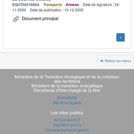
EQUT0001668A
Transports
Annexe
Date de signature : 24-
11-2000
Date de publication : 10-12-2000
Document principal
1
Retour au menu
Navigation
transverse
Ministère de la Transition écologique et de la cohésion
des territoires
Ministère de la transition énérgétique
Secrétariat d'état chargé de la Mer
Accessibilité
Mentions légales
Les sites publics
service-public.fr
legifrance.gouv.fr
circulaire.legifrance.gouv.fr