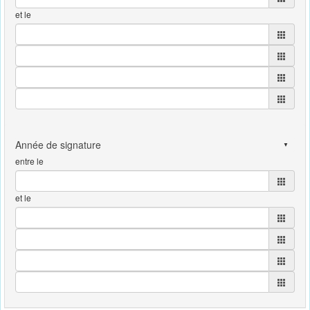
et le
entre le
et le