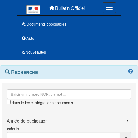
Menu principal
Bulletin Officiel
Toggle navigatio
Documents opposables
Aide
Nouveautés
Navigation
Menu
Recherche
contextuel
et
outils
annexes
dans le texte intégral des documents
entre le