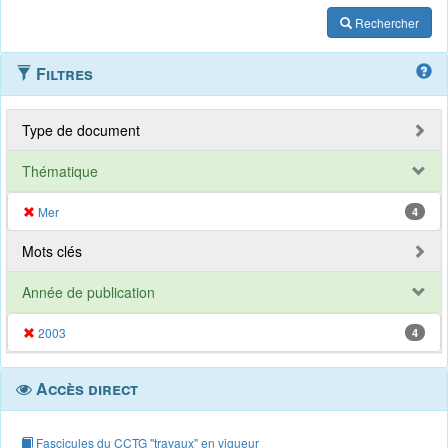
Rechercher
Filtres
Type de document
Thématique
Mer
4
Mots clés
Année de publication
2003
4
Accès direct
Fascicules du CCTG "travaux" en vigueur