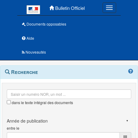
Menu principal
Bulletin Officiel
Toggle navigatio
Documents opposables
Aide
Nouveautés
Navigation
Menu
Recherche
contextuel
et
outils
annexes
dans le texte intégral des documents
entre le