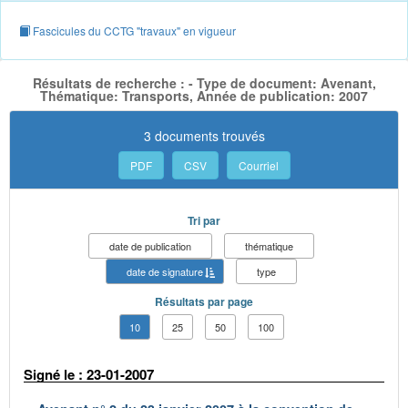
Fascicules du CCTG "travaux" en vigueur
Résultats de recherche : - Type de document: Avenant,
Thématique: Transports, Année de publication: 2007
3 documents trouvés
PDF
CSV
Courriel
Tri par
date de publication
thématique
date de signature
type
Résultats par page
10
25
50
100
Signé le : 23-01-2007