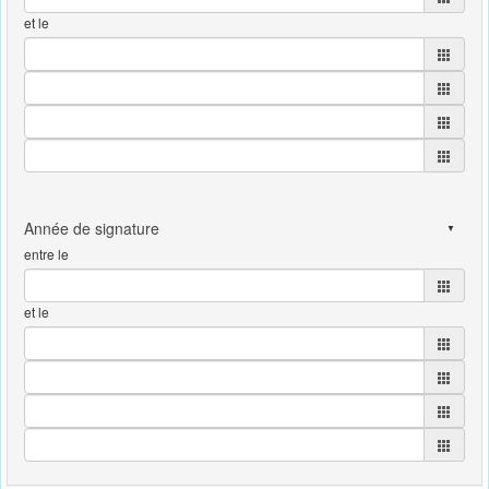
et le
entre le
et le