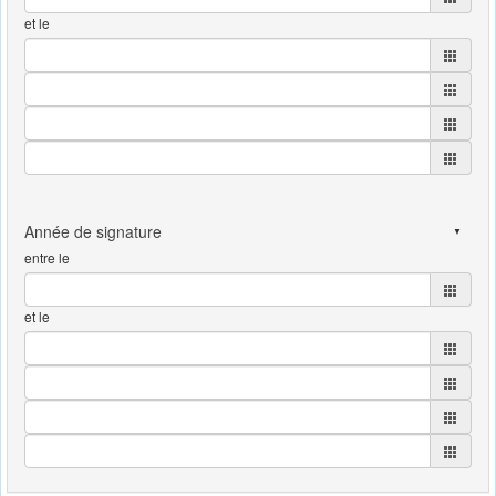
et le
entre le
et le