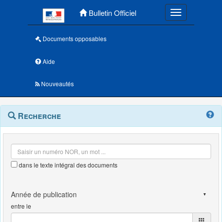
Menu principal
Bulletin Officiel
Toggle navigatio
Documents opposables
Aide
Nouveautés
Navigation
Menu
Recherche
contextuel
et
outils
annexes
dans le texte intégral des documents
entre le