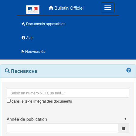
Menu principal
Bulletin Officiel
Toggle navigatio
Documents opposables
Aide
Nouveautés
Navigation
Menu
Recherche
contextuel
et
outils
annexes
dans le texte intégral des documents