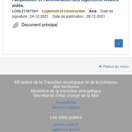
aidés.
LOGL2138739V
Logement et construction
Avis
Date de
signature : 24-12-2021
Date de publication : 28-12-2021
Document principal
1
Retour au menu
Navigation
transverse
Ministère de la Transition écologique et de la cohésion
des territoires
Ministère de la transition énérgétique
Secrétariat d'état chargé de la Mer
Accessibilité
Mentions légales
Les sites publics
service-public.fr
legifrance.gouv.fr