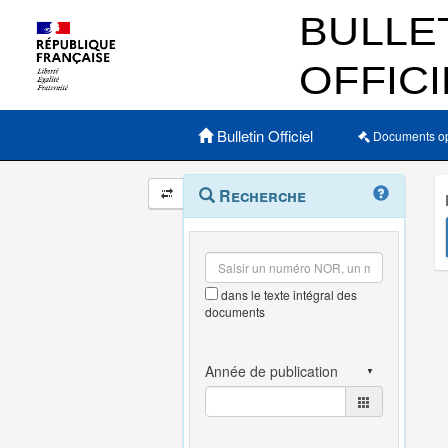
Menu principal
Bulletin Officiel
Documents o
Navigation
Menu
Recherche
contextuel
et
outils
annexes
dans le texte intégral des
documents