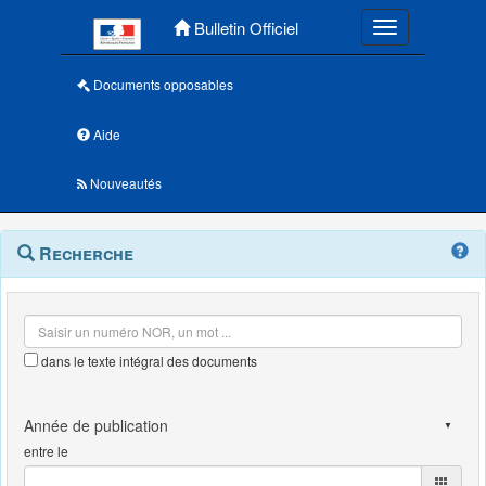
Menu principal
Bulletin Officiel
Toggle navigatio
Documents opposables
Aide
Nouveautés
Navigation
Menu
Recherche
contextuel
et
outils
annexes
dans le texte intégral des documents
entre le