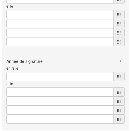
et le
entre le
et le