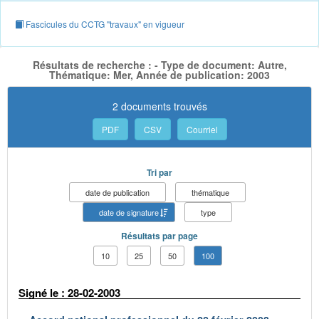
Fascicules du CCTG "travaux" en vigueur
Résultats de recherche : - Type de document: Autre,
Thématique: Mer, Année de publication: 2003
2 documents trouvés
PDF
CSV
Courriel
Tri par
date de publication
thématique
date de signature
type
Résultats par page
10
25
50
100
Signé le : 28-02-2003