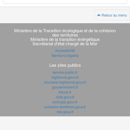
Retour au menu
Navigation
transverse
Ministère de la Transition écologique et de la cohésion
des territoires
Ministère de la transition énérgétique
Secrétariat d'état chargé de la Mer
Accessibilité
Mentions légales
Les sites publics
service-public.fr
legifrance.gouv.fr
circulaire.legifrance.gouv.fr
gouvernement.fr
france.fr
data.gouv.fr
ecologie.gouv.fr
cohesion-territoires.gouv.fr
mer.gouv.fr