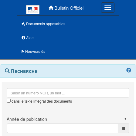
Menu principal
Bulletin Officiel
Toggle navigatio
Documents opposables
Aide
Nouveautés
Navigation
Menu
Recherche
contextuel
et
outils
annexes
dans le texte intégral des documents