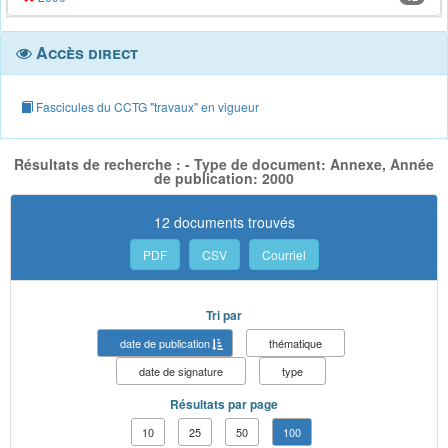
Accès direct
Fascicules du CCTG "travaux" en vigueur
Résultats de recherche : - Type de document: Annexe, Année
de publication: 2000
12 documents trouvés
PDF
CSV
Courriel
Tri par
date de publication
thématique
date de signature
type
Résultats par page
10
25
50
100