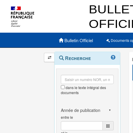
Menu principal
Bulletin Officiel
Documents o
Navigation
Menu
Recherche
contextuel
et
outils
annexes
dans le texte intégral des
documents
entre le
et le