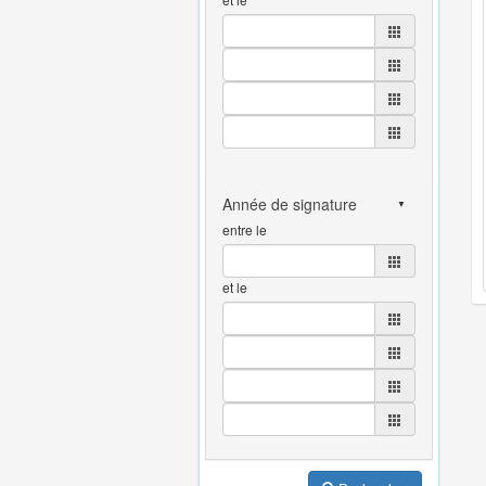
entre le
et le