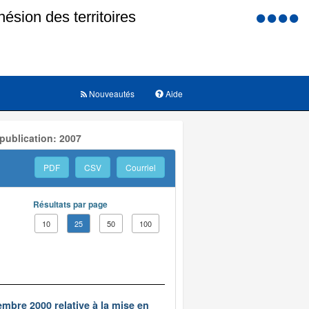
Menu
d'accessi
Nouveautés
Aide
publication: 2007
PDF
CSV
Courriel
Résultats par page
10
25
50
100
embre 2000 relative à la mise en