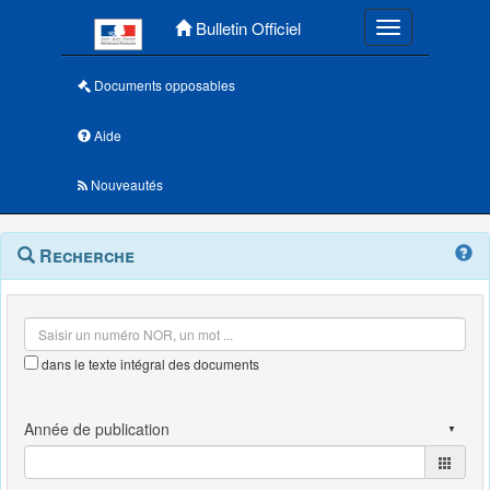
Menu principal
Bulletin Officiel
Toggle navigatio
Documents opposables
Aide
Nouveautés
Navigation
Menu
Recherche
contextuel
et
outils
annexes
dans le texte intégral des documents