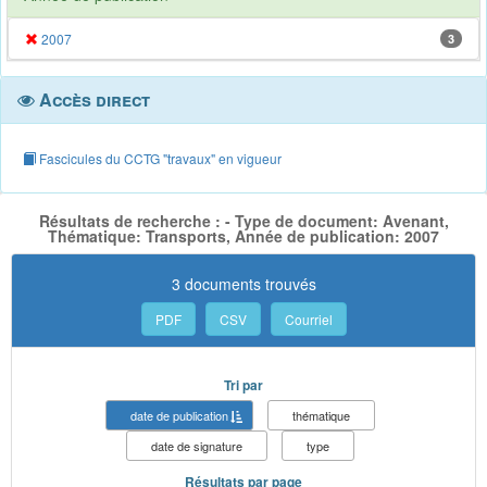
2007
3
Accès direct
Fascicules du CCTG "travaux" en vigueur
Résultats de recherche : - Type de document: Avenant,
Thématique: Transports, Année de publication: 2007
3 documents trouvés
PDF
CSV
Courriel
Tri par
date de publication
thématique
date de signature
type
Résultats par page