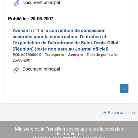
Document principal
Publié le : 25-06-2007
Avenant n° 1 à la convention de concession
accordée pour la construction, l'entretien et
l'exploitation de l'aérodrome de Saint-Denis-Gillot
(Réunion) (texte non paru au Journal officiel)
EQUA0790800X
Transports
Avenant
Date de publication :
25-06-2007
Document principal
1
Retour au menu
Navigation
transverse
Ministère de la Transition écologique et de la cohésion
des territoires
Ministère de la transition énérgétique