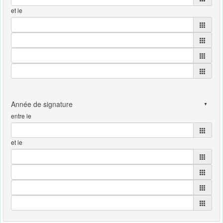
et le
entre le
et le