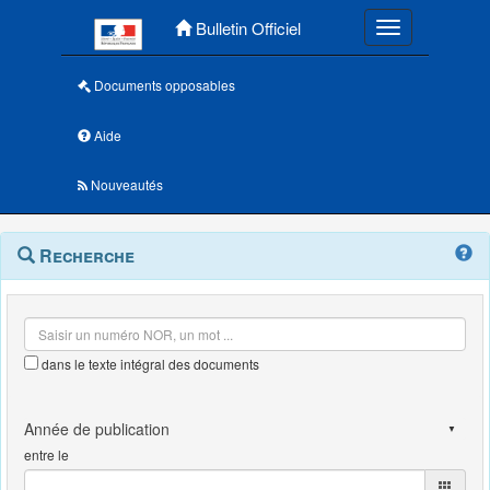
Menu principal
Bulletin Officiel
Toggle navigatio
Documents opposables
Aide
Nouveautés
Navigation
Menu
Recherche
contextuel
et
outils
annexes
dans le texte intégral des documents
entre le