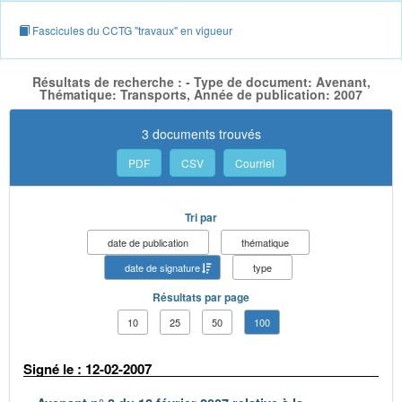
Fascicules du CCTG "travaux" en vigueur
Résultats de recherche : - Type de document: Avenant,
Thématique: Transports, Année de publication: 2007
3 documents trouvés
PDF
CSV
Courriel
Tri par
date de publication
thématique
date de signature
type
Résultats par page
10
25
50
100
Signé le : 12-02-2007