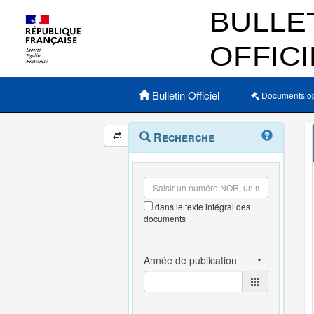
Menu principal
Bulletin Officiel
Documents o
Navigation
Menu
Recherche
contextuel
et
outils
annexes
dans le texte intégral des
documents