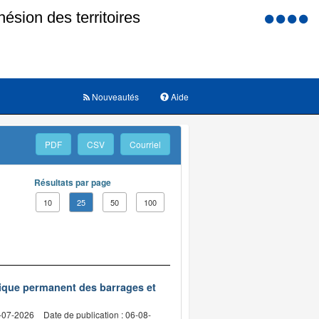
Menu
d'accessi
Nouveautés
Aide
PDF
CSV
Courriel
Résultats par page
10
25
50
100
nique permanent des barrages et
2-07-2026
Date de publication : 06-08-