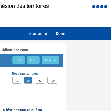
Menu
d'accessi
Nouveautés
Aide
ublication: 2000
PDF
CSV
Courriel
Résultats par page
10
25
50
100
14 février 2000 relatif au