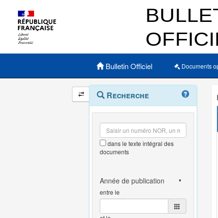
Menu principal
Bulletin Officiel
Documents o
Navigation
Menu
Recherche
contextuel
et
outils
annexes
dans le texte intégral des
documents
entre le
et le