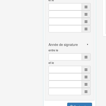
entre le
et le