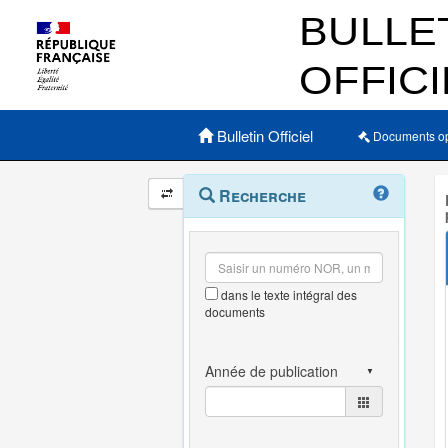
Menu principal
Bulletin Officiel
Documents o
Navigation
Menu
Recherche
contextuel
et
outils
annexes
dans le texte intégral des
documents