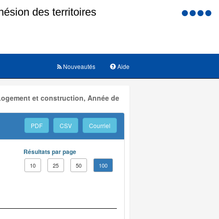
Menu
d'accessi
Nouveautés
Aide
 Logement et construction, Année de
PDF
CSV
Courriel
Résultats par page
10
25
50
100