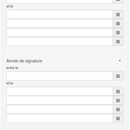
et le
entre le
et le