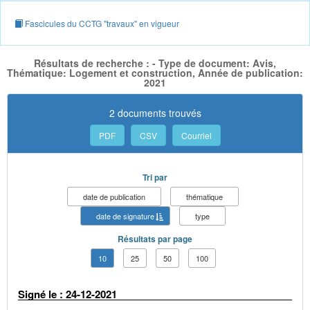
Fascicules du CCTG "travaux" en vigueur
Résultats de recherche : - Type de document: Avis,
Thématique: Logement et construction, Année de publication:
2021
2 documents trouvés
PDF
CSV
Courriel
Tri par
date de publication
thématique
date de signature
type
Résultats par page
10
25
50
100
Signé le : 24-12-2021