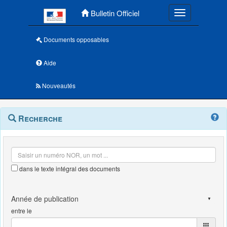
Menu principal
Bulletin Officiel
Toggle navigatio
Documents opposables
Aide
Nouveautés
Navigation
Menu
Recherche
contextuel
et
outils
annexes
dans le texte intégral des documents
entre le