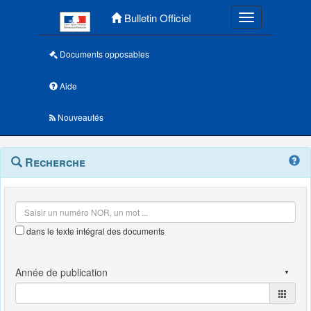
Menu principal
Bulletin Officiel
Toggle navigatio
Documents opposables
Aide
Nouveautés
Navigation
Menu
Recherche
contextuel
et
outils
annexes
dans le texte intégral des documents