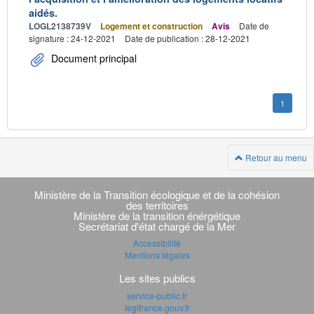
aidés.
LOGL2138739V
Logement et construction
Avis
Date de
signature : 24-12-2021
Date de publication : 28-12-2021
Document principal
1
Retour au menu
Navigation
transverse
Ministère de la Transition écologique et de la cohésion
des territoires
Ministère de la transition énérgétique
Secrétariat d'état chargé de la Mer
Accessibilité
Mentions légales
Les sites publics
service-public.fr
legifrance.gouv.fr