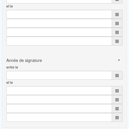
et le
entre le
et le