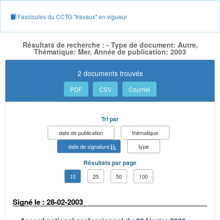
Fascicules du CCTG "travaux" en vigueur
Résultats de recherche : - Type de document: Autre,
Thématique: Mer, Année de publication: 2003
2 documents trouvés
PDF
CSV
Courriel
Tri par
date de publication
thématique
date de signature
type
Résultats par page
10
25
50
100
Signé le : 28-02-2003