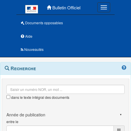
Menu principal
Bulletin Officiel
Toggle navigatio
Documents opposables
Aide
Nouveautés
Navigation
Menu
Recherche
contextuel
et
outils
annexes
dans le texte intégral des documents
entre le