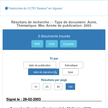
Fascicules du CCTG "travaux" en vigueur
Résultats de recherche : - Type de document: Autre,
Thématique: Mer, Année de publication: 2003
2 documents trouvés
PDF
CSV
Courriel
Tri par
date de publication
thématique
date de signature
type
Résultats par page
10
25
50
100
Signé le : 28-02-2003