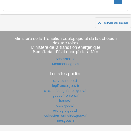
1
Retour au menu
Navigation
transverse
Ministère de la Transition écologique et de la cohésion
des territoires
Ministère de la transition énérgétique
Secrétariat d'état chargé de la Mer
Accessibilité
Mentions légales
Les sites publics
service-public.fr
legifrance.gouv.fr
circulaire.legifrance.gouv.fr
gouvernement.fr
france.fr
data.gouv.fr
ecologie.gouv.fr
cohesion-territoires.gouv.fr
mer.gouv.fr