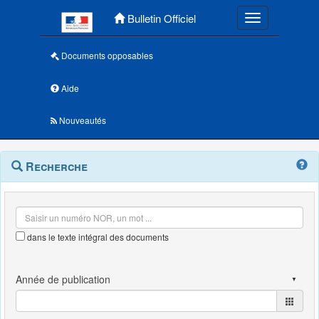
Menu principal
Bulletin Officiel
Toggle navigatio
Documents opposables
Aide
Nouveautés
Navigation
Menu
Recherche
contextuel
et
outils
annexes
dans le texte intégral des documents