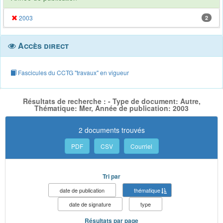
2003
2
Accès direct
Fascicules du CCTG "travaux" en vigueur
Résultats de recherche : - Type de document: Autre,
Thématique: Mer, Année de publication: 2003
2 documents trouvés
PDF
CSV
Courriel
Tri par
date de publication
thématique
date de signature
type
Résultats par page