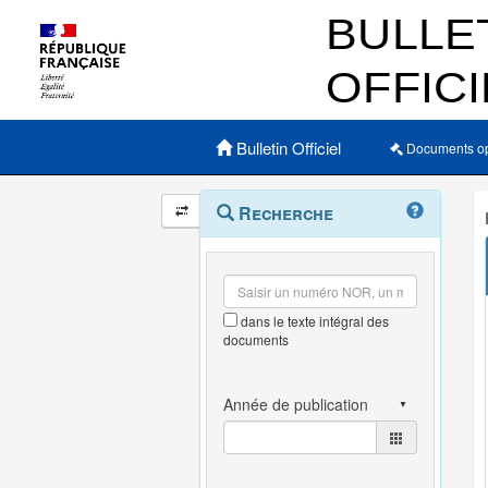
Menu principal
Bulletin Officiel
Documents o
Navigation
Menu
Recherche
contextuel
et
outils
annexes
dans le texte intégral des
documents