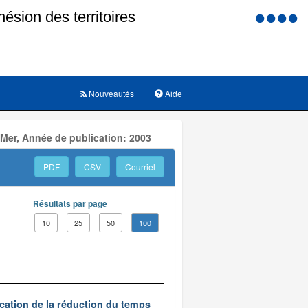
Menu
d'accessi
Nouveautés
Aide
 Mer, Année de publication: 2003
PDF
CSV
Courriel
Résultats par page
10
25
50
100
ication de la réduction du temps