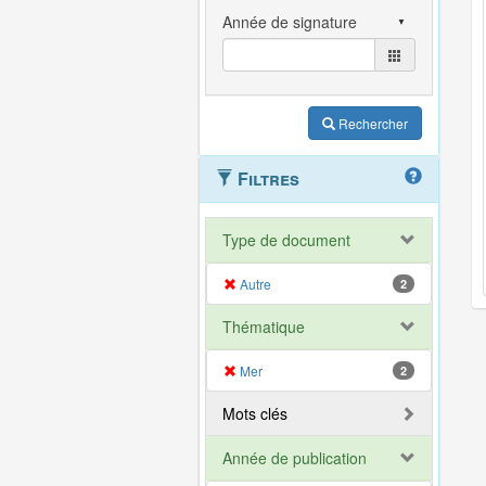
Rechercher
Filtres
Type de document
Autre
2
Thématique
Mer
2
Mots clés
Année de publication