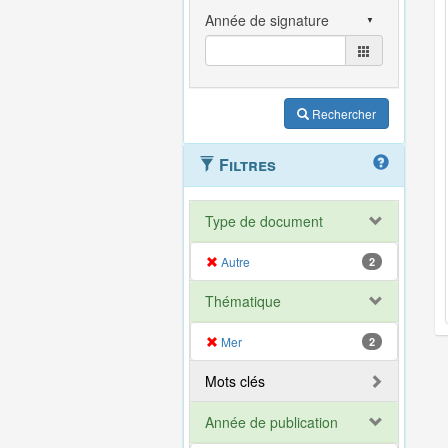
Rechercher
Filtres
Type de document
Autre
2
Thématique
Mer
2
Mots clés
Année de publication