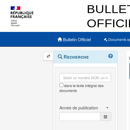
Menu principal
Bulletin Officiel
Documents o
Navigation
Menu
Recherche
contextuel
et
outils
annexes
dans le texte intégral des
documents