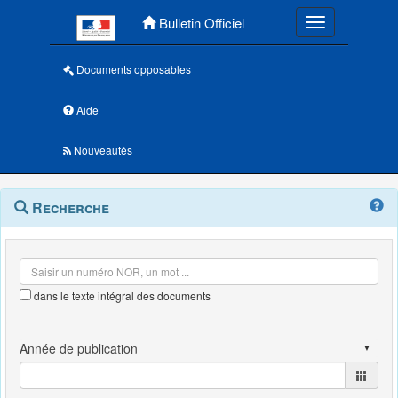
Menu principal
Bulletin Officiel
Toggle navigatio
Documents opposables
Aide
Nouveautés
Navigation
Menu
Recherche
contextuel
et
outils
annexes
dans le texte intégral des documents