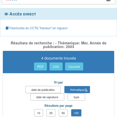
Accès direct
Fascicules du CCTG "travaux" en vigueur
Résultats de recherche : - Thématique: Mer, Année de
publication: 2003
4 documents trouvés
PDF
CSV
Courriel
Tri par
date de publication
thématique
date de signature
type
Résultats par page
10
25
50
100